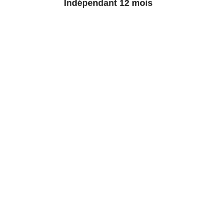
Indépendant 12 mois
Veydi
Suivi d'entretien pour particuliers et 
professionnels.
CONTACT
contact@veydi.com
+212 708 808700
SUPPORT
Adresse e-mail pour contact